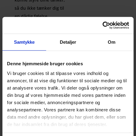
så du ikke tænker dig til
en dårlig følelse.
Metoderne kan udføres
af alle, har en
revolutionerende effekt
Samtykke
Detaljer
Om
og kan modvirke stress,
angst, depression og
Denne hjemmeside bruger cookies
andre invaliderende
Vi bruger cookies til at tilpasse vores indhold og
tilstande.
annoncer, til at vise dig funktioner til sociale medier og til
at analysere vores trafik. Vi deler også oplysninger om
din brug af vores hjemmeside med vores partnere inden
for sociale medier, annonceringspartnere og
analysepartnere. Vores partnere kan kombinere disse
LÆS MERE HER
data med andre oplysninger, du har givet dem, eller som
de har indsamlet fra din brug af deres tjenester.