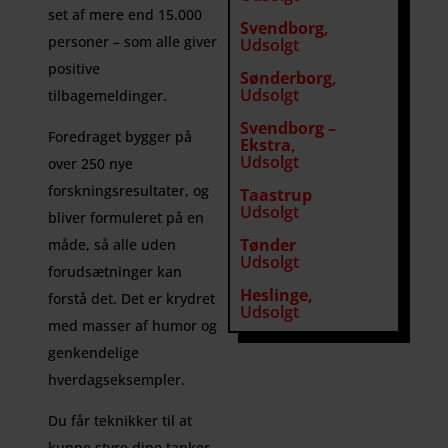
set af mere end 15.000
Svendborg
,
personer – som alle giver
Udsolgt
positive
Sønderborg
,
Udsolgt
tilbagemeldinger.
Svendborg –
Foredraget bygger på
Ekstra
,
Udsolgt
over 250 nye
forskningsresultater, og
Taastrup
Udsolgt
bliver formuleret på en
Tønder
måde, så alle uden
Udsolgt
forudsætninger kan
Heslinge,
forstå det. Det er krydret
Udsolgt
med masser af humor og
genkendelige
hverdagseksempler.
Du får teknikker til at
kunne styre dine tanker,