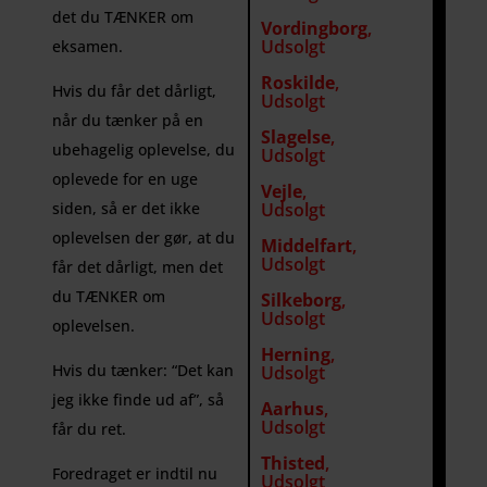
det du TÆNKER om
Vordingborg
,
Udsolgt
eksamen.
Roskilde
,
Hvis du får det dårligt,
Udsolgt
når du tænker på en
Slagelse
,
ubehagelig oplevelse, du
Udsolgt
oplevede for en uge
Vejle
,
siden, så er det ikke
Udsolgt
oplevelsen der gør, at du
Middelfart
,
Udsolgt
får det dårligt, men det
du TÆNKER om
Silkeborg
,
Udsolgt
oplevelsen.
Herning
,
Hvis du tænker: “Det kan
Udsolgt
jeg ikke finde ud af”, så
Aarhus
,
Udsolgt
får du ret.
Thisted
,
Foredraget er indtil nu
Udsolgt