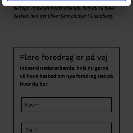
deltage. Indsendt nedenstående, hvis du vil have
besked, hvis der bliver flere pladser i Svendborg.
Flere foredrag er på vej
Indsend nedenstående, hvis du gerne
vil have besked om nye foredrag tæt på
hvor du bor