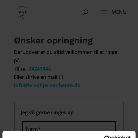
Ønsker opringning
Derudover er du altid velkommen til at ringe
på
Tlf.nr.
24243044
Eller skrive en mail til
info@brughjernenbedre.dk
Jeg vil gerne ringes op