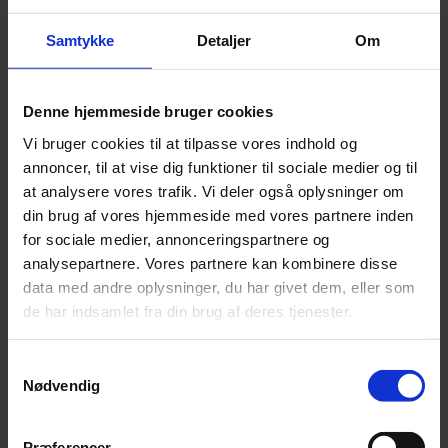
Samtykke
Detaljer
Om
Denne hjemmeside bruger cookies
Vi bruger cookies til at tilpasse vores indhold og
annoncer, til at vise dig funktioner til sociale medier og til
at analysere vores trafik. Vi deler også oplysninger om
Hvorfor virker denne
din brug af vores hjemmeside med vores partnere inden
opmærksomhedstræning? (Glad ansigt-
for sociale medier, annonceringspartnere og
træning)
analysepartnere. Vores partnere kan kombinere disse
data med andre oplysninger, du har givet dem, eller som
For hver gang man tænker, siger eller handler
de har indsamlet fra din brug af deres tjenester.
på en bestemt måde, dannes der et spor eller
mønster i hjernen. Når man har gjort det
Samtykkevalg
bevidst nogle gange, bliver det en automatisk
Nødvendig
proces.
Præferencer