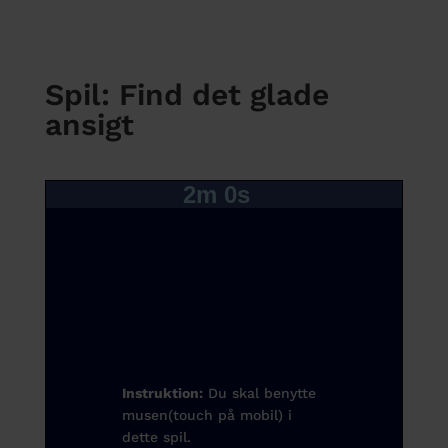
Spil: Find det glade
ansigt
2m
0s
Instruktion:
Du skal benytte
musen(touch på mobil) i
dette spil.