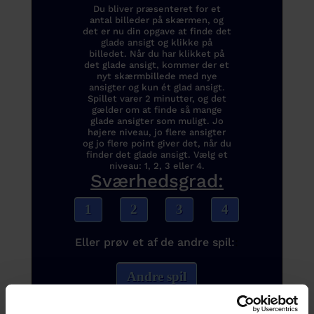
Du bliver præsenteret for et
antal billeder på skærmen, og
det er nu din opgave at finde det
glade ansigt og klikke på
billedet. Når du har klikket på
det glade ansigt, kommer der et
nyt skærmbillede med nye
ansigter og kun ét glad ansigt.
Spillet varer 2 minutter, og det
gælder om at finde så mange
glade ansigter som muligt. Jo
højere niveau, jo flere ansigter
og jo flere point giver det, når du
finder det glade ansigt. Vælg et
niveau: 1, 2, 3 eller 4.
Sværhedsgrad:
1
2
3
4
Eller prøv et af de andre spil:
:
Andre spil