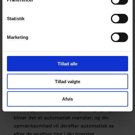
Når du lærer at cykle, er du bevidst om, hvad
du gør. Når du har trænet det tilstrækkelig
mange gange, skabes der et mønster, som
Statistik
automatisk afspilles, og du kan derefter cykle
uden at tænke på, hvad du gør.
Marketing
Hvis du ofte bliver depressiv, får en ”aarh”-
fornemmelse, synes, noget er træls eller
Tillad alle
besværligt, eller du bare ofte fokuserer på
den negative side af en sag, er det et
automatisk mønster, der afspilles.
Tillad valgte
Med dette spil trænes du i at se efter de
Afvis
positive eller glade sider i din hverdag. Når
du har gjort det tilstrækkelig mange gange,
bliver det et automatisk mønster, og din
opmærksomhed vil derefter automatisk se
efter de positive ting i din hverdag.